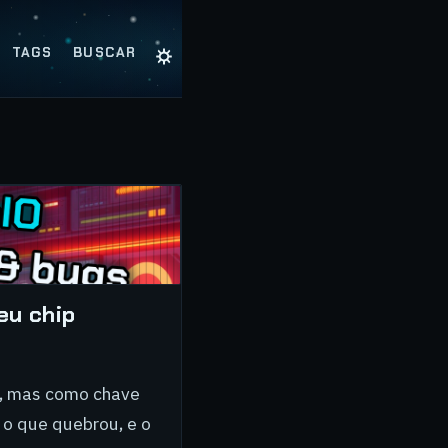
☼
TAGS
BUSCAR
eu chip
o, mas como chave
 o que quebrou, e o