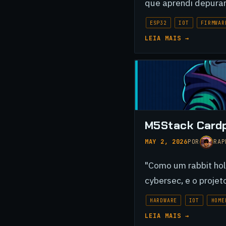
que aprendi depuran
ESP32
IOT
FIRMWAR
LEIA MAIS →
M5Stack Cardpu
MAY 2, 2026
POR
RAP
"Como um rabbit ho
cybersec, e o proje
HARDWARE
IOT
HOME
LEIA MAIS →