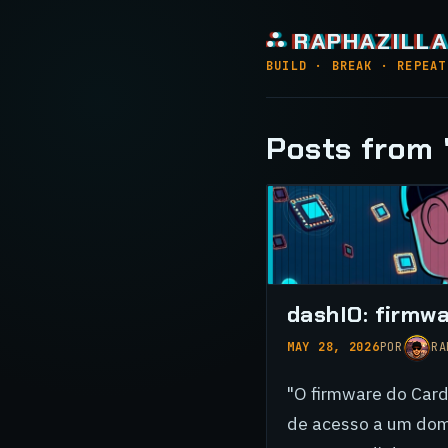
⛬ RAPHAZILLA
BUILD · BREAK · REPEAT
Posts from '
dashIO: firmwa
MAY 28, 2026
POR
RA
"O firmware do Card
de acesso a um domi