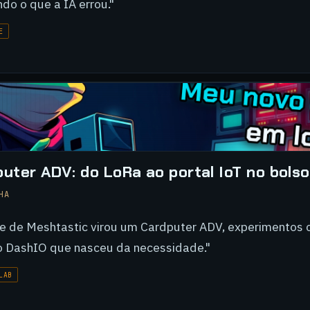
do o que a IA errou."
E
ter ADV: do LoRa ao portal IoT no bolso
HA
le de Meshtastic virou um Cardputer ADV, experimentos
to DashIO que nasceu da necessidade."
LAB