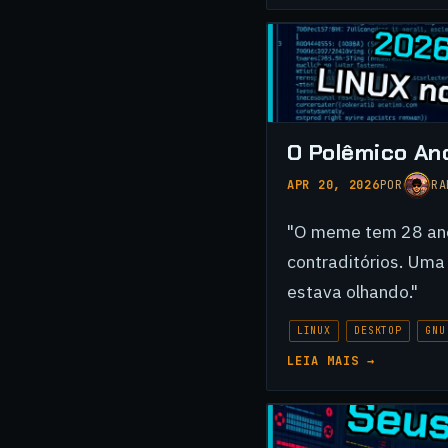
O Polêmico An
APR 20, 2026
POR
RA
"O meme tem 28 anos
contraditórios. Uma
estava olhando."
LINUX
DESKTOP
GNU
LEIA MAIS →