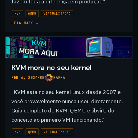
fazem toda a diferença em produção."
KVM
QEMU
VIRTUALIZACAO
LEIA MAIS →
KVM mora no seu kernel
FEB 6, 2024
POR
RAPHA
"KVM está no seu kernel Linux desde 2007 e
você provavelmente nunca usou diretamente.
Guia completo de KVM, QEMU e libvirt: do
conceito ao primeiro VM funcionando."
KVM
QEMU
VIRTUALIZACAO