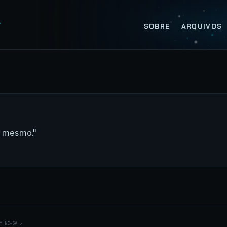
SOBRE
ARQUIVOS
u mesmo."
Y_NC-SA
↗