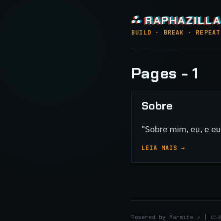
⛬ RAPHAZILLA
BUILD · BREAK · REPEAT
Pages - 1
Sobre
"Sobre mim, eu, e e
LEIA MAIS →
Powered by
Marmite
↗
|
CC-B