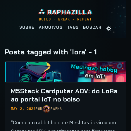
⛬ RAPHAZILLA
BUILD · BREAK · REPEAT
☼
SOBRE
ARQUIVOS
TAGS
BUSCAR
Posts tagged with 'lora' - 1
M5Stack Cardputer ADV: do LoRa
ao portal IoT no bolso
MAY 2, 2026
POR
RAPHA
"Como um rabbit hole de Meshtastic virou um