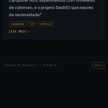
Cardputer ADV, experimentos com firmwares
de cybersec, e o projeto DashIO que nasceu
da necessidade."
HARDWARE
IOT
HOMELAB
LEIA MAIS →
Powered by
Marmite
↗
|
RSS
CC-BY_NC-SA
↗