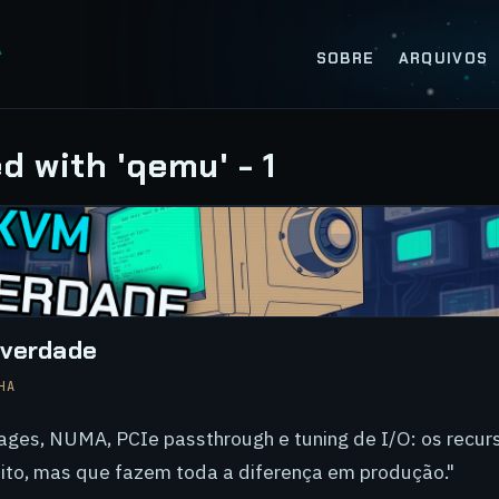
SOBRE
ARQUIVOS
d with 'qemu' - 1
 verdade
HA
ages, NUMA, PCIe passthrough e tuning de I/O: os recu
eito, mas que fazem toda a diferença em produção."