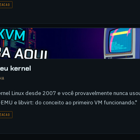
ZACAO
eu kernel
HA
rnel Linux desde 2007 e você provavelmente nunca usou
MU e libvirt: do conceito ao primeiro VM funcionando."
ZACAO