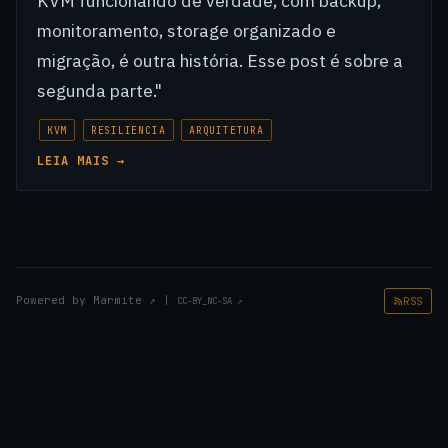
KVM funcionando de verdade, com backup,
monitoramento, storage organizado e
migração, é outra história. Esse post é sobre a
segunda parte."
KVM
RESILIENCIA
ARQUITETURA
LEIA MAIS →
Powered by
Marmite
↗
|
RSS
CC-BY_NC-SA
↗