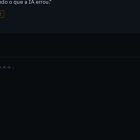
do o que a IA errou."
E
Y_NC-SA
↗