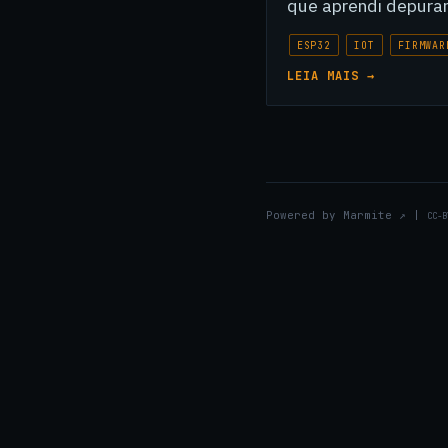
que aprendi depuran
ESP32
IOT
FIRMWAR
LEIA MAIS →
Powered by
Marmite
↗
|
CC-B