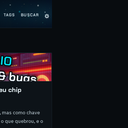
☼
TAGS
BUSCAR
eu chip
o, mas como chave
 o que quebrou, e o