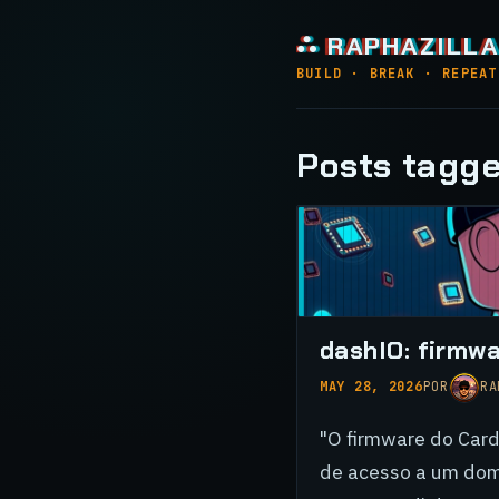
⛬ RAPHAZILLA
BUILD · BREAK · REPEAT
Posts tagged
dashIO: firmwa
MAY 28, 2026
POR
RA
"O firmware do Card
de acesso a um domi