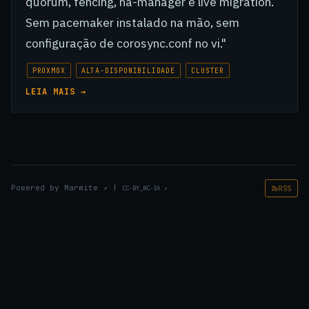
quorum, fencing, ha-manager e live migration.
Sem pacemaker instalado na mão, sem
configuração de corosync.conf no vi."
PROXMOX
ALTA-DISPONIBILIDADE
CLUSTER
LEIA MAIS →
Powered by
Marmite
↗
|
RSS
CC-BY_NC-SA
↗