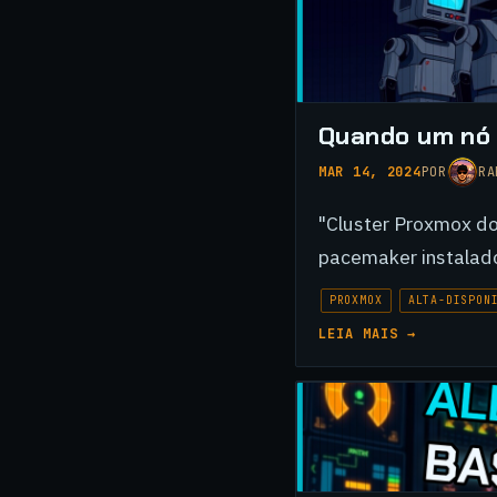
Quando um nó 
MAR 14, 2024
POR
RA
"Cluster Proxmox do
pacemaker instalado
PROXMOX
ALTA-DISPON
LEIA MAIS →