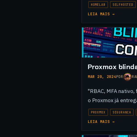
HOMELAB
SELFHOSTED
LEIA MAIS →
Proxmox blind
MAR 20, 2024
POR
RA
"RBAC, MFA nativo, 
o Proxmox já entrega
PROXMOX
SEGURANCA
LEIA MAIS →