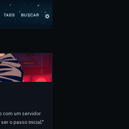
☼
TAGS
BUSCAR
b com um servidor
er o passo inicial."