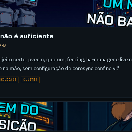
não é suficiente
PHA
 jeito certo: pvecm, quorum, fencing, ha-manager e live 
 na mão, sem configuração de corosync.conf no vi."
IBILIDADE
CLUSTER