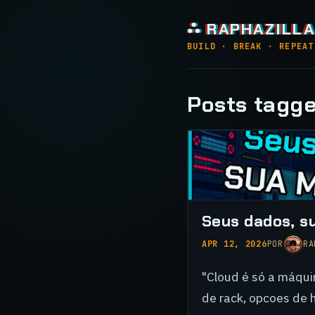
⛬ RAPHAZILLA
BUILD · BREAK · REPEAT
Posts tagge
Seus dados, s
APR 12, 2026
POR
RA
"Cloud é só a máqui
de rack, opcoes de h