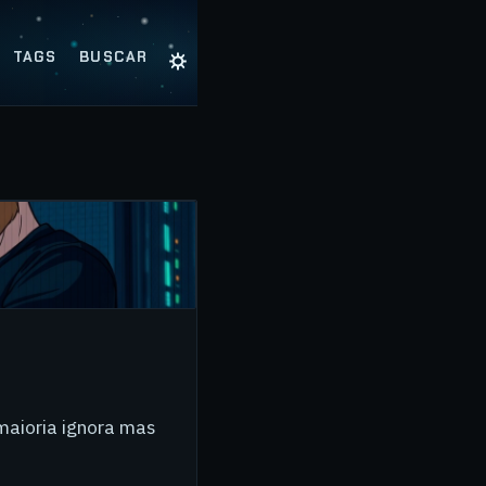
☼
TAGS
BUSCAR
maioria ignora mas