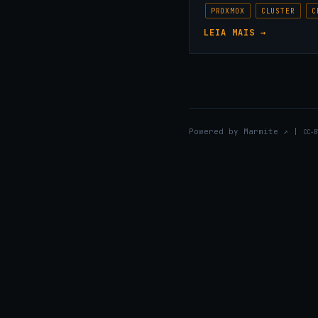
PROXMOX
CLUSTER
C
LEIA MAIS →
Powered by
Marmite
↗
|
CC-B