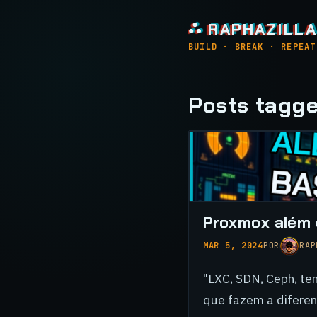
⛬ RAPHAZILLA
BUILD · BREAK · REPEAT
Posts tagge
Proxmox além 
MAR 5, 2024
POR
RAP
"LXC, SDN, Ceph, te
que fazem a diferen