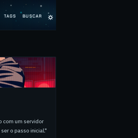
☼
TAGS
BUSCAR
b com um servidor
er o passo inicial."