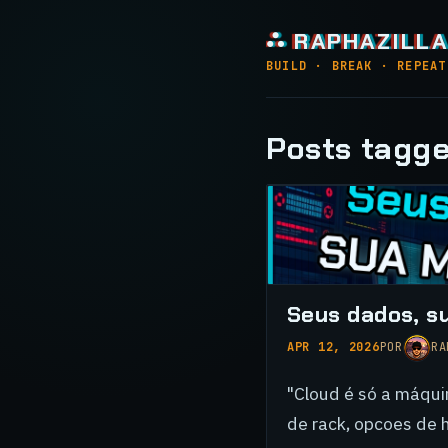
⛬ RAPHAZILLA
BUILD · BREAK · REPEAT
Posts tagge
Seus dados, s
APR 12, 2026
POR
RA
"Cloud é só a máqui
de rack, opcoes de h