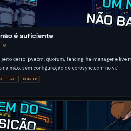
não é suficiente
PHA
 jeito certo: pvecm, quorum, fencing, ha-manager e live 
 na mão, sem configuração de corosync.conf no vi."
IBILIDADE
CLUSTER