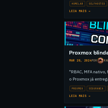
HOMELAB
SELFHOSTED
LEIA MAIS →
Proxmox blind
MAR 20, 2024
POR
RA
"RBAC, MFA nativo, 
o Proxmox já entrega
PROXMOX
SEGURANCA
LEIA MAIS →