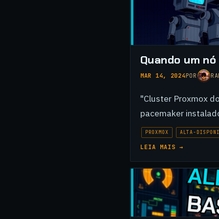
Quando um nó 
MAR 14, 2024
POR
RA
"Cluster Proxmox do
pacemaker instalado
PROXMOX
ALTA-DISPON
LEIA MAIS →